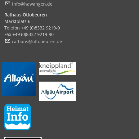
nf
h
w
ng
n
d
Rathaus Ottobeuren
Marktplatz 6
Telefon +49 (0)8332 9219-0
Fax +49 (0)8332 9219-90
r
th
s
tt
b
r
n
d