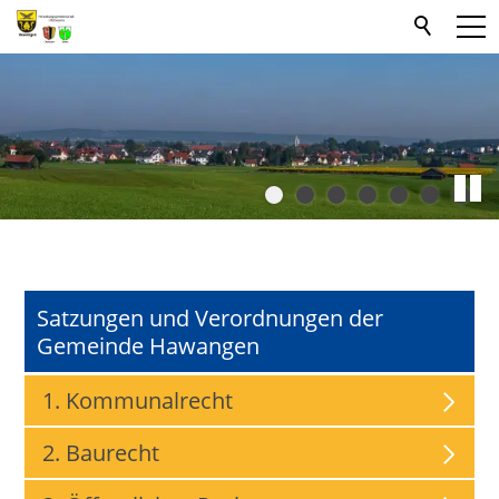
Satzungen und Verordnungen der
Gemeinde Hawangen
1. Kommunalrecht
2. Baurecht