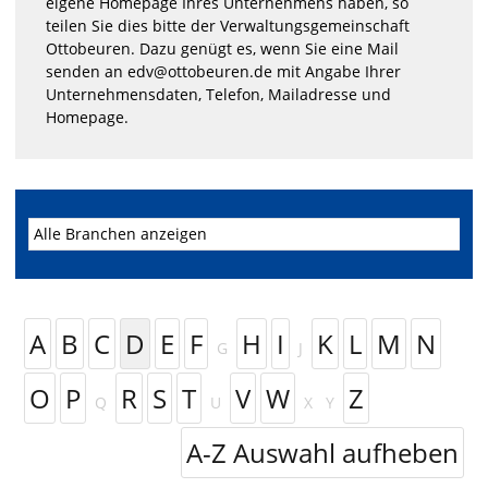
eigene Homepage Ihres Unternehmens haben, so
teilen Sie dies bitte der Verwaltungsgemeinschaft
Ottobeuren. Dazu genügt es, wenn Sie eine Mail
senden an edv@ottobeuren.de mit Angabe Ihrer
Unternehmensdaten, Telefon, Mailadresse und
Homepage.
A
B
C
D
E
F
H
I
K
L
M
N
G
J
O
P
R
S
T
V
W
Z
Q
U
X
Y
A-Z Auswahl aufheben