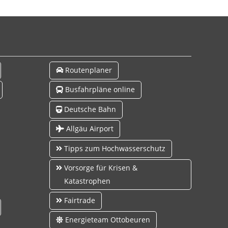
Routenplaner
Busfahrpläne online
Deutsche Bahn
Allgäu Airport
Tipps zum Hochwasserschutz
Vorsorge für Krisen &
Katastrophen
Fairtrade
Energieteam Ottobeuren