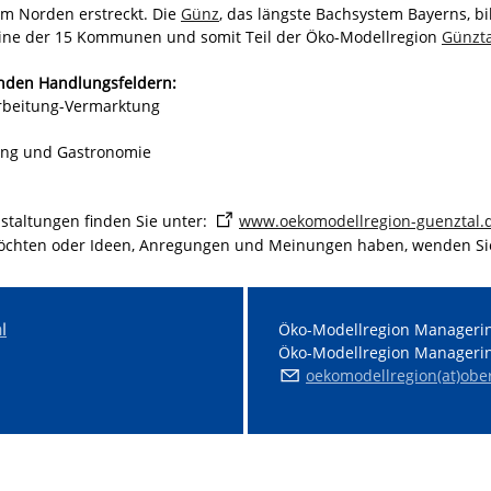
im Norden erstreckt. Die
Günz
, das längste Bachsystem Bayerns, b
ine der 15 Kommunen und somit Teil der Öko-Modellregion
Günzta
genden Handlungsfeldern:
arbeitung-Vermarktung
gung und Gastronomie
staltungen finden Sie unter:
www.oekomodellregion-guenztal.
öchten oder Ideen, Anregungen und Meinungen haben, wenden Sie
l
Öko-Modellregion Managerin
Öko-Modellregion Managerin
oekomodellregion(at)ob