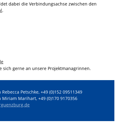
ildet dabei die Verbindungsachse zwischen den
l
.
de
 sich gerne an unsere Projektmanagrinnen.
 Rebecca Petschke, +49 (0)152 09511349
 Miriam Marihart, +49 (0)170 9170356
erguenzburg.de