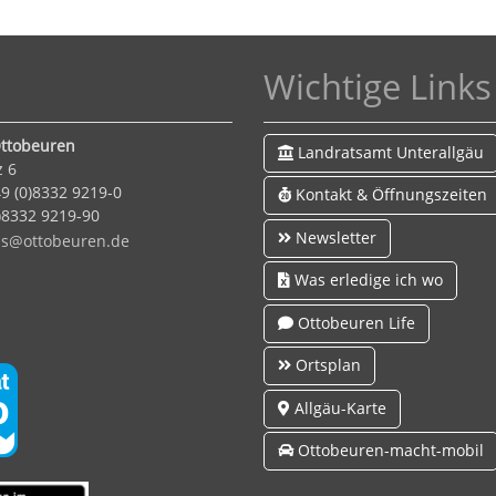
Wichtige Links
ttobeuren
Landratsamt Unterallgäu
z 6
9 (0)8332 9219-0
Kontakt & Öffnungszeiten
0)8332 9219-90
Newsletter
s
tt
b
r
n
d
Was erledige ich wo
Ottobeuren Life
Ortsplan
Allgäu-Karte
Ottobeuren-macht-mobil