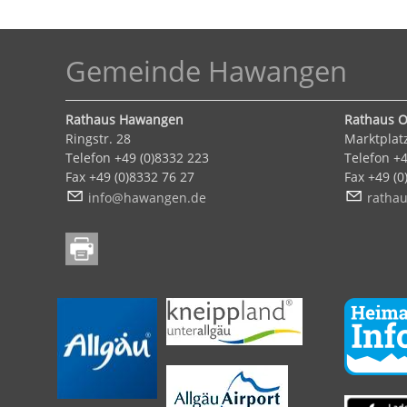
Gemeinde Hawangen
Rathaus Hawangen
Rathaus O
Ringstr. 28
Marktplat
Telefon +49 (0)8332 223
Telefon +4
Fax +49 (0)8332 76 27
Fax +49 (
nf
h
w
ng
n
d
r
th