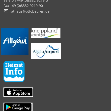
Telefon +49 (0)8332 9219-0
Fax +49 (0)8332 9219-90
r
th
s
tt
b
r
n
d