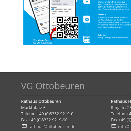
VG Ottobeuren
Rathaus Ottobeuren
Rathaus 
Marktplatz 6
Ringstr. 2
Telefon +49 (0)8332 9219-0
Telefon +4
Fax +49 (0)8332 9219-90
Fax +49 (0
r
th
s
tt
b
r
n
d
nf