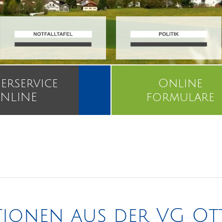
erservice
Online
NLINE
formulare
tionen aus der VG O