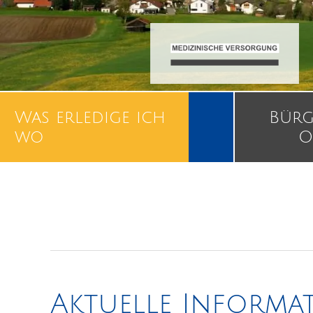
Was erledige ich
Bürg
wo
O
Aktuelle Informa