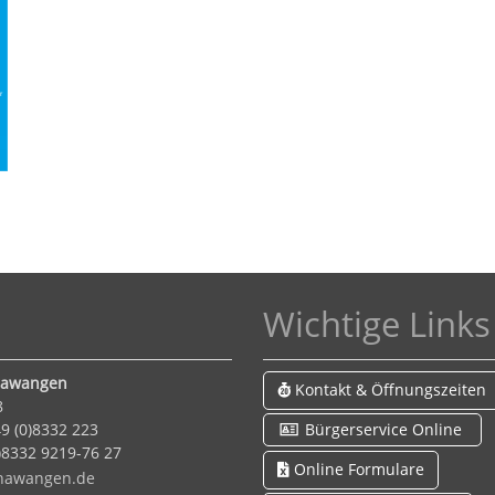
Wichtige Links
Hawangen
Kontakt & Öffnungszeiten
8
9 (0)8332 223
Bürgerservice Online
)8332 9219-76 27
Online Formulare
h
w
ng
n
d