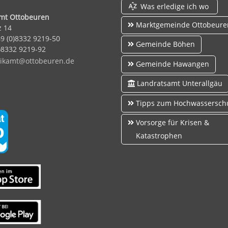
Was erledige ich wo
amt Ottobeuren
Marktgemeinde Ottobeure
z 14
49 (0)8332 9219-50
Gemeinde Böhen
0)8332 9219-92
k
mt
tt
b
r
n
d
Gemeinde Hawangen
Landratsamt Unterallgäu
Tipps zum Hochwassersch
Vorsorge für Krisen &
Katastrophen