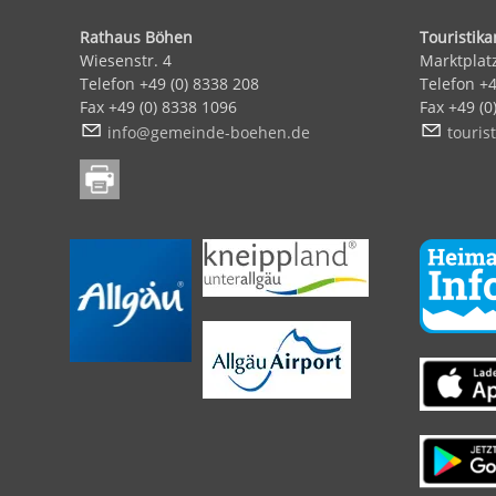
Rathaus Böhen
Touristik
Wiesenstr. 4
Marktplat
Telefon +49 (0) 8338 208
Telefon +
Fax +49 (0) 8338 1096
Fax +49 (
nf
g
m
nd
-b
h
n
d
t
r
st