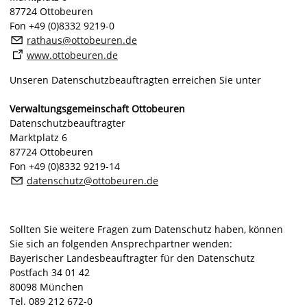
87724 Ottobeuren
Fon +49 (0)8332 9219-0
r
th
s
tt
b
r
n
d
www.ottobeuren.de
Unseren Datenschutzbeauftragten erreichen Sie unter
Verwaltungsgemeinschaft Ottobeuren
Datenschutzbeauftragter
Marktplatz 6
87724 Ottobeuren
Fon +49 (0)8332 9219-14
d
t
nsch
tz
tt
b
r
n
d
Sollten Sie weitere Fragen zum Datenschutz haben, können
Sie sich an folgenden Ansprechpartner wenden:
Bayerischer Landesbeauftragter für den Datenschutz
Postfach 34 01 42
80098 München
Tel. 089 212 672-0