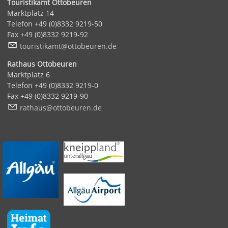
Touristikamt Ottobeuren
Marktplatz 14
Telefon +49 (0)8332 9219-50
Fax +49 (0)8332 9219-92
t
r
st
k
mt
tt
b
r
n
d
Rathaus Ottobeuren
Marktplatz 6
Telefon +49 (0)8332 9219-0
Fax +49 (0)8332 9219-90
r
th
s
tt
b
r
n
d