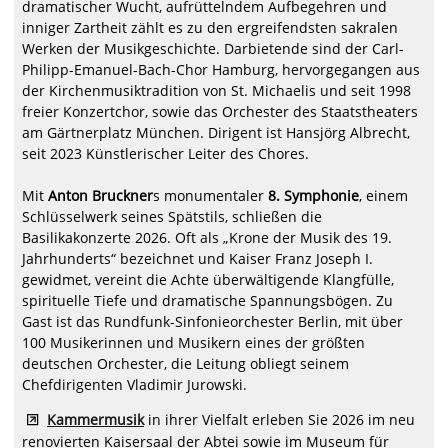
dramatischer Wucht, aufrüttelndem Aufbegehren und
inniger Zartheit zählt es zu den ergreifendsten sakralen
Werken der Musikgeschichte. Darbietende sind der Carl-
Philipp-Emanuel-Bach-Chor Hamburg, hervorgegangen aus
der Kirchenmusiktradition von St. Michaelis und seit 1998
freier Konzertchor, sowie das Orchester des Staatstheaters
am Gärtnerplatz München. Dirigent ist Hansjörg Albrecht,
seit 2023 Künstlerischer Leiter des Chores.
Mit
Anton Bruckner
s monumentaler
8. Symphonie
, einem
Schlüsselwerk seines Spätstils, schließen die
Basilikakonzerte 2026. Oft als „Krone der Musik des 19.
Jahrhunderts“ bezeichnet und Kaiser Franz Joseph I.
gewidmet, vereint die Achte überwältigende Klangfülle,
spirituelle Tiefe und dramatische Spannungsbögen. Zu
Gast ist das Rundfunk-Sinfonieorchester Berlin, mit über
100 Musikerinnen und Musikern eines der größten
deutschen Orchester, die Leitung obliegt seinem
Chefdirigenten Vladimir Jurowski.
Kammermusik
in ihrer Vielfalt erleben Sie 2026 im neu
renovierten Kaisersaal der Abtei sowie im Museum für