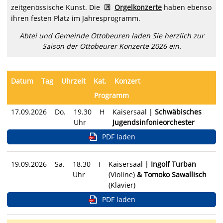
zeitgenössische Kunst. Die
Orgelkonzerte
haben ebenso
ihren festen Platz im Jahresprogramm.
Abtei und Gemeinde Ottobeuren laden Sie herzlich zur
Saison der Ottobeurer Konzerte 2026 ein.
Datum
Tag
Uhrzeit
Kat.
Konzert
Programm
17.09.2026
Do.
19.30
H
Kaisersaal |
Schwäbisches
Uhr
Jugendsinfonieorchester
PDF laden
19.09.2026
Sa.
18.30
I
Kaisersaal |
Ingolf Turban
Uhr
(Violine)
& Tomoko Sawallisch
(Klavier)
PDF laden