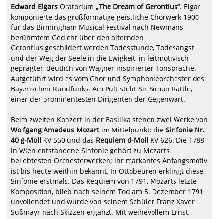
Edward Elgars
Oratorium
„The Dream of Gerontius“
. Elgar
komponierte das großformatige geistliche Chorwerk 1900
für das Birmingham Musical Festival nach Newmans
berühmtem Gedicht über den alternden
Gerontius:geschildert werden Todesstunde, Todesangst
und der Weg der Seele in die Ewigkeit, in leitmotivisch
geprägter, deutlich von Wagner inspirierter Tonsprache.
Aufgeführt wird es vom Chor und Symphonieorchester des
Bayerischen Rundfunks. Am Pult steht Sir Simon Rattle,
einer der prominentesten Dirigenten der Gegenwart.
Beim zweiten Konzert in der
Basilika
stehen zwei Werke von
Wolfgang Amadeus Mozart
im Mittelpunkt: die
Sinfonie Nr.
40 g-Moll
KV 550 und das
Requiem d-Moll
KV 626. Die 1788
in Wien entstandene Sinfonie gehört zu Mozarts
beliebtesten Orchesterwerken; ihr markantes Anfangsmotiv
ist bis heute weithin bekannt. In Ottobeuren erklingt diese
Sinfonie erstmals. Das Requiem von 1791, Mozarts letzte
Komposition, blieb nach seinem Tod am 5. Dezember 1791
unvollendet und wurde von seinem Schüler Franz Xaver
Süßmayr nach Skizzen ergänzt. Mit weihevollem Ernst,