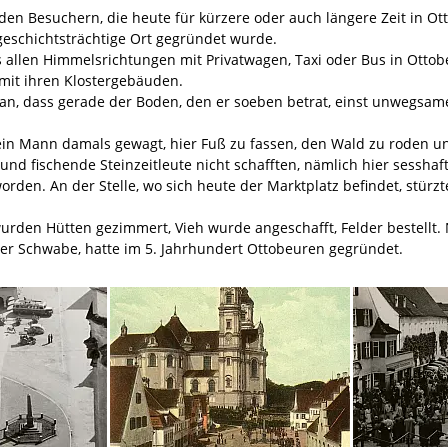
n Besuchern, die heute für kürzere oder auch längere Zeit in Ott
geschichtsträchtige Ort gegründet wurde.
allen Himmelsrichtungen mit Privatwagen, Taxi oder Bus in Ottobeu
mit ihren Klostergebäuden.
n, dass gerade der Boden, den er soeben betrat, einst unwegsam
ein Mann damals gewagt, hier Fuß zu fassen, den Wald zu roden 
e und fischende Steinzeitleute nicht schafften, nämlich hier sess
rden. An der Stelle, wo sich heute der Marktplatz befindet, stürz
.
urden Hütten gezimmert, Vieh wurde angeschafft, Felder bestellt.
 der Schwabe, hatte im 5. Jahrhundert Ottobeuren gegründet.