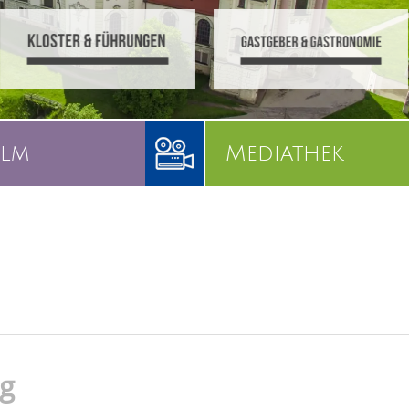
ilm
Mediathek
g