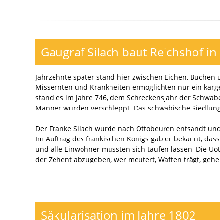
Gaugraf Silach baut Reichshof i
Jahrzehnte später stand hier zwischen Eichen, Buchen 
Missernten und Krankheiten ermöglichten nur ein karg
stand es im Jahre 746, dem Schreckensjahr der Schwabe
Männer wurden verschleppt. Das schwäbische Siedlungs
Der Franke Silach wurde nach Ottobeuren entsandt un
Im Auftrag des fränkischen Königs gab er bekannt, das
und alle Einwohner mussten sich taufen lassen. Die Uo
der Zehent abzugeben, wer meutert, Waffen trägt, geh
damaligen Bürgermeister, mussten ausziehen und wu
In Uots Hof selbst saß nun der Graf Silach, umgeben vo
Dorf zu Dorf, um die neuen Gesetze zu verkünden.
An der Stelle entstand nun ein großer fränkischer Vie
Säkularisation im Jahre 1802