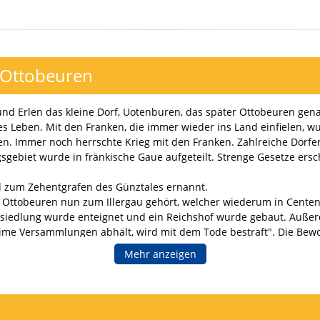
n Ottobeuren
und Erlen das kleine Dorf, Uotenburen, das später Ottobeuren gen
es Leben. Mit den Franken, die immer wieder ins Land einfielen,
n. Immer noch herrschte Krieg mit den Franken. Zahlreiche Dörfe
gebiet wurde in fränkische Gaue aufgeteilt. Strenge Gesetze ers
d zum Zehentgrafen des Günztales ernannt.
s Ottobeuren nun zum Illergau gehört, welcher wiederum in Centen
tsiedlung wurde enteignet und ein Reichshof wurde gebaut. Außerd
eime Versammlungen abhält, wird mit dem Tode bestraft". Die Be
rden bei Nachbarn aufgenommen.
Mehr anzeigen
n schwerbewaffneten Schergen. Seine Soldaten durchstreiften die W
recksbau mit Scheunen, Stallungen, Wagnerei, Schmiede und Kirch