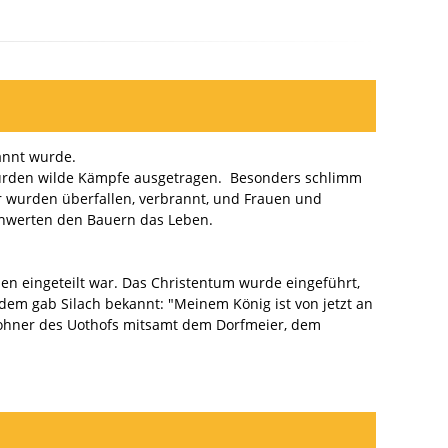
annt wurde.
 wurden wilde Kämpfe ausgetragen. Besonders schlimm
r wurden überfallen, verbrannt, und Frauen und
chwerten den Bauern das Leben.
en eingeteilt war. Das Christentum wurde eingeführt,
em gab Silach bekannt: "Meinem König ist von jetzt an
wohner des Uothofs mitsamt dem Dorfmeier, dem
älder, holten sich, was sie brauchten und ritten von
e. Daneben entstanden das Gästehaus mit