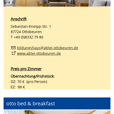
Anschrift
Sebastian-Kneipp-Str. 1
87724 Ottobeuren
T +49 (0)8332 79 80
b
ld
ngsh
s
bt
-
tt
b
r
n
d
www.abtei-ottobeuren.de
Preis pro Zimmer
Übernachtung/Frühstück:
DZ: 70 € (pro Person)
EZ: 88 €
otto bed & breakfast