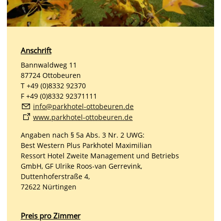
Anschrift
Bannwaldweg 11
87724 Ottobeuren
T +49 (0)8332 92370
F +49 (0)8332 92371111
nf
p
rkh
t
l-
tt
b
r
n
d
www.parkhotel-ottobeuren.de
Angaben nach § 5a Abs. 3 Nr. 2 UWG:
Best Western Plus Parkhotel Maximilian
Ressort Hotel Zweite Management und Betriebs
GmbH, GF Ulrike Roos-van Gerrevink,
Duttenhoferstraße 4,
72622 Nürtingen
Preis pro Zimmer