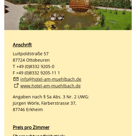
Anschrift
Luitpoldstraße 57
87724 Ottobeuren
T +49 (0)8332 9205-0
F +49 (0)8332 9205-11 1
nf
h
t
l-
m-m
hlb
ch
d
www.hotel-am-muehlbach.de
Angaben nach § 5a Abs. 3 Nr. 2 UWG:
Jürgen Wörle, Färberstrasse 37,
87746 Erkheim
Preis pro Zimmer