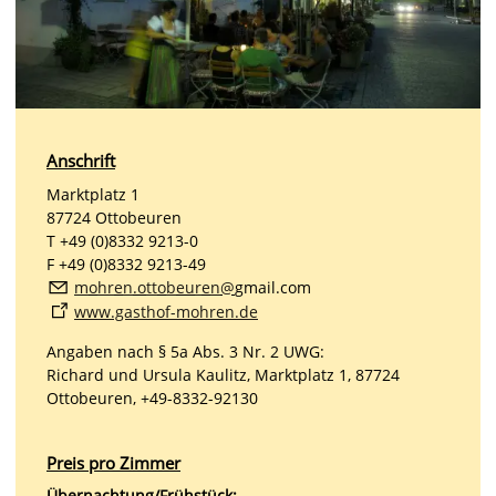
Anschrift
Marktplatz 1
87724 Ottobeuren
T +49 (0)8332 9213-0
F +49 (0)8332 9213-49
m
hr
n
tt
b
r
n
gmail.com
www.gasthof-mohren.de
Angaben nach § 5a Abs. 3 Nr. 2 UWG:
Richard und Ursula Kaulitz, Marktplatz 1, 87724
Ottobeuren, +49-8332-92130
Preis pro Zimmer
Übernachtung/Frühstück: