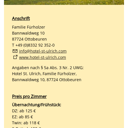
Anschrift
Familie Fürholzer
Bannwaldweg 10
87724 Ottobeuren
T +49 (0)8332 92 352-0
nf
h
t
l-st-
lr
ch
c
m
www.hotel-st-ulrich.com
Angaben nach § 5a Abs. 3 Nr. 2 UWG:
Hotel St. Ulrich, Familie Fürholzer,
Bannwaldweg 10, 87724 Ottobeuren
Preis pro Zimmer
Übernachtung/Frühstück:
DZ: ab 125 €
EZ: ab 85 €
Twin: ab 118 €