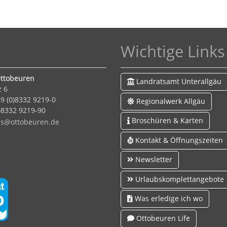
Wichtige Links
ttobeuren
Landratsamt Unterallgäu
z 6
9 (0)8332 9219-0
Regionalwerk Allgäu
0)8332 9219-90
Broschüren & Karten
s
tt
b
r
n
d
Kontakt & Öffnungszeiten
Newsletter
Urlaubskomplettangebote
Was erledige ich wo
Ottobeuren Life