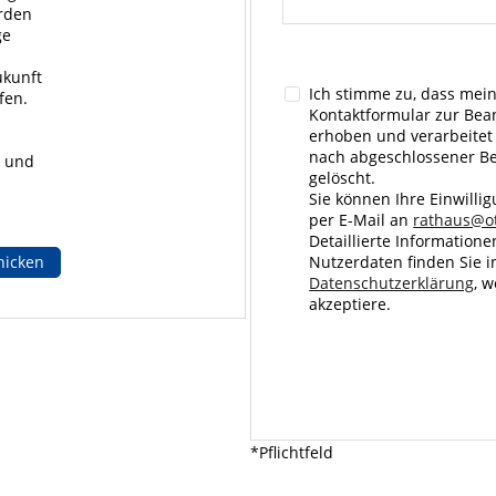
erden
ge
ukunft
Ich stimme zu, dass me
fen.
Kontaktformular zur Bea
erhoben und verarbeitet
nach abgeschlossener Be
e und
gelöscht.
Sie können Ihre Einwillig
per E-Mail an
rathaus@o
Detaillierte Informatio
hicken
Nutzerdaten finden Sie i
Datenschutzerklärung
, 
akzeptiere.
*Pflichtfeld