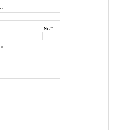
e
*
Nr.
*
t
*