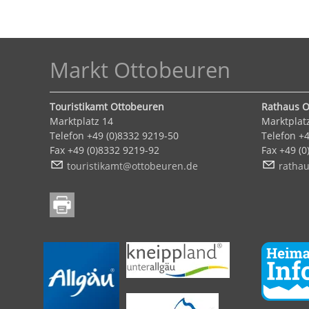
Markt Ottobeuren
Touristikamt Ottobeuren
Rathaus O
Marktplatz 14
Marktplat
Telefon +49 (0)8332 9219-50
Telefon +4
Fax +49 (0)8332 9219-92
Fax +49 (
t
r
st
k
mt
tt
b
r
n
d
r
th