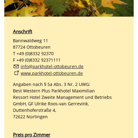
Anschrift
Bannwaldweg 11
87724 Ottobeuren
T +49 (0)8332 92370
F +49 (0)8332 92371111
nf
p
rkh
t
l-
tt
b
r
n
d
www.parkhotel-ottobeuren.de
Angaben nach § 5a Abs. 3 Nr. 2 UWG:
Best Western Plus Parkhotel Maximilian
Ressort Hotel Zweite Management und Betriebs
GmbH, GF Ulrike Roos-van Gerrevink,
Duttenhoferstraße 4,
72622 Nürtingen
Preis pro Zimmer