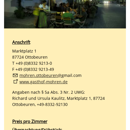
Anschrift
Marktplatz 1
87724 Ottobeuren
T +49 (0)8332 9213-0
F +49 (0)8332 9213-49
m
hr
n
tt
b
r
n
gmail.com
www.gasthof-mohren.de
Angaben nach § 5a Abs. 3 Nr. 2 UWG:
Richard und Ursula Kaulitz, Marktplatz 1, 87724
Ottobeuren, +49-8332-92130
Preis pro Zimmer
Übernachtung/Frühstück: