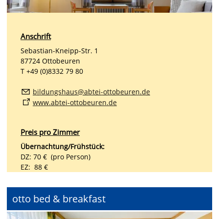
Anschrift
Sebastian-Kneipp-Str. 1
87724 Ottobeuren
T +49 (0)8332 79 80
b
ld
ngsh
s
bt
-
tt
b
r
n
d
www.abtei-ottobeuren.de
Preis pro Zimmer
Übernachtung/Frühstück:
DZ: 70 € (pro Person)
EZ: 88 €
otto bed & breakfast