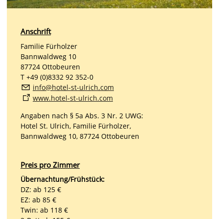
Anschrift
Familie Fürholzer
Bannwaldweg 10
87724 Ottobeuren
T +49 (0)8332 92 352-0
nf
h
t
l-st-
lr
ch
c
m
www.hotel-st-ulrich.com
Angaben nach § 5a Abs. 3 Nr. 2 UWG:
Hotel St. Ulrich, Familie Fürholzer,
Bannwaldweg 10, 87724 Ottobeuren
Preis pro Zimmer
Übernachtung/Frühstück:
DZ: ab 125 €
EZ: ab 85 €
Twin: ab 118 €