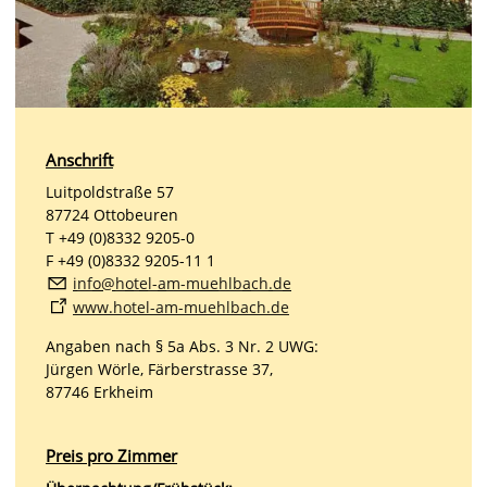
Anschrift
Luitpoldstraße 57
87724 Ottobeuren
T +49 (0)8332 9205-0
F +49 (0)8332 9205-11 1
nf
h
t
l-
m-m
hlb
ch
d
www.hotel-am-muehlbach.de
Angaben nach § 5a Abs. 3 Nr. 2 UWG:
Jürgen Wörle, Färberstrasse 37,
87746 Erkheim
Preis pro Zimmer