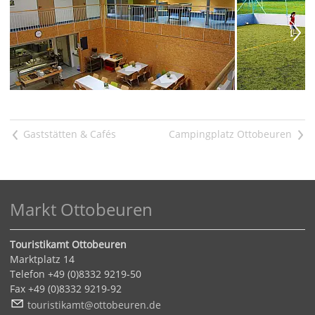
<
>
Markt Ottobeuren
Touristikamt Ottobeuren
Marktplatz 14
Telefon +49 (0)8332 9219-50
Fax +49 (0)8332 9219-92
t
r
st
k
mt
tt
b
r
n
d