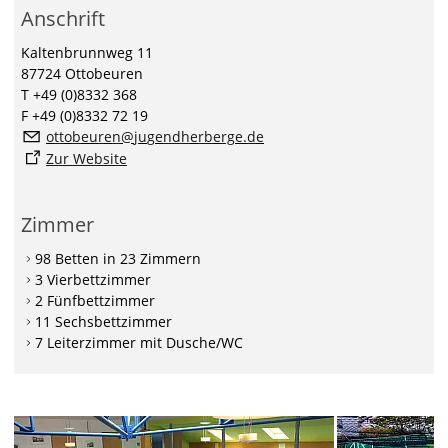
Anschrift
Kaltenbrunnweg 11
87724 Ottobeuren
T +49 (0)8332 368
F +49 (0)8332 72 19
tt
b
r
n
j
g
ndh
rb
rg
d
Zur Website
Zimmer
98 Betten in 23 Zimmern
3 Vierbettzimmer
2 Fünfbettzimmer
11 Sechsbettzimmer
7 Leiterzimmer mit Dusche/WC