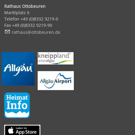
Rathaus Ottobeuren
Marktplatz 6
Telefon +49 (0)8332 9219-0
Fax +49 (0)8332 9219-90
r
th
s
tt
b
r
n
d