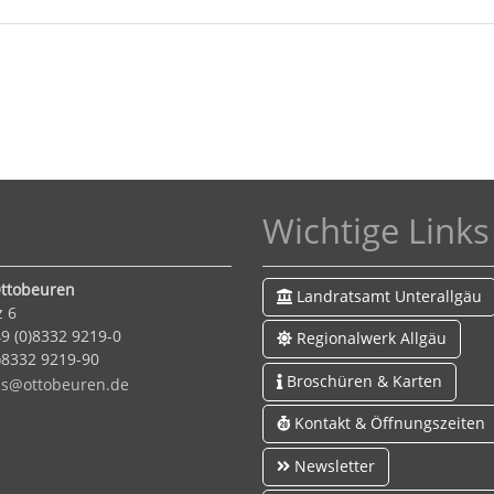
Wichtige Links
ttobeuren
Landratsamt Unterallgäu
z 6
9 (0)8332 9219-0
Regionalwerk Allgäu
0)8332 9219-90
Broschüren & Karten
s
tt
b
r
n
d
Kontakt & Öffnungszeiten
Newsletter