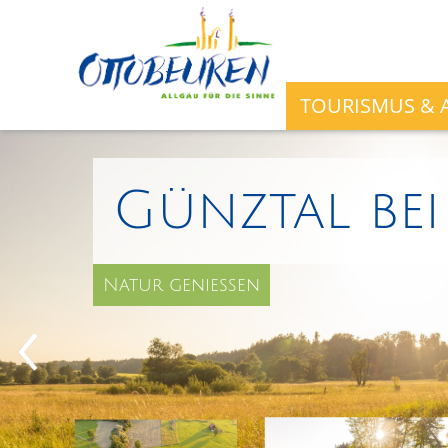
TOURISMUS & A
Günztal be
Natur genießen