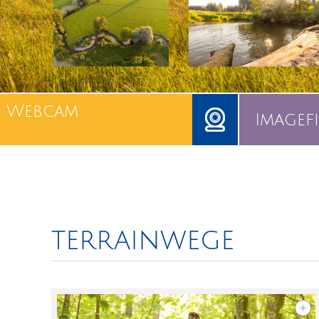
Webcam
Imagef
terrainwege