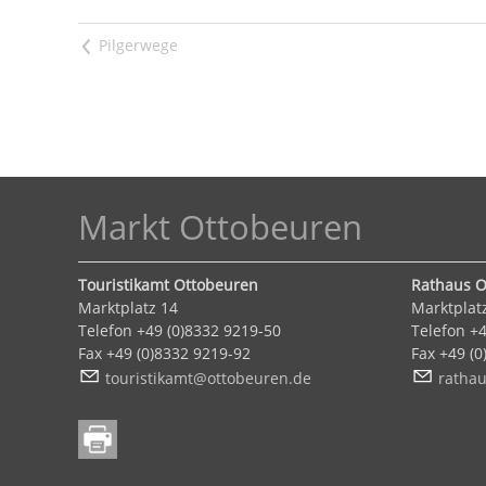
<
Markt Ottobeuren
Touristikamt Ottobeuren
Rathaus O
Marktplatz 14
Marktplat
Telefon +49 (0)8332 9219-50
Telefon +4
Fax +49 (0)8332 9219-92
Fax +49 (
t
r
st
k
mt
tt
b
r
n
d
r
th