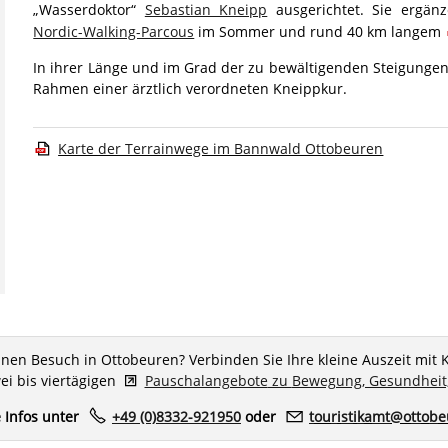
„Wasserdoktor“
Sebastian Kneipp
ausgerichtet. Sie ergä
Nordic-Walking-Parcous
im Sommer und rund 40 km langem
In ihrer Länge und im Grad der zu bewältigenden Steigungen 
Rahmen einer ärztlich verordneten Kneippkur.
Karte der Terrainwege im Bannwald Ottobeuren
inen Besuch in Ottobeuren? Verbinden Sie Ihre kleine Auszeit mit 
ei bis viertägigen
Pauschalangebote
zu
Bewegung, Gesundheit,
 Infos unter
+49 (0)8332-921950
oder
t
r
st
k
mt
tt
b