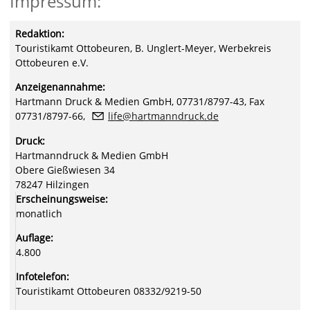
Impressum:
Redaktion:
Touristikamt Ottobeuren, B. Unglert-Meyer, Werbekreis
Ottobeuren e.V.
Anzeigenannahme:
Hartmann Druck & Medien GmbH, 07731/8797-43, Fax
07731/8797-66,
l
f
h
rtm
nndr
ck
d
Druck:
Hartmanndruck & Medien GmbH
Obere Gießwiesen 34
78247 Hilzingen
Erscheinungsweise:
monatlich
Auflage:
4.800
Infotelefon:
Touristikamt Ottobeuren 08332/9219-50