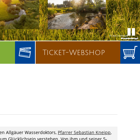
Ticket-Webshop
en Allgäuer Wasserdoktors,
Pfarrer Sebastian Kneipp
,
 zum Glücklichsein verstehen. Von ihm und seiner 5-