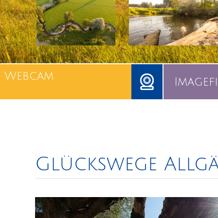
Webcam
Imagef
Glückswege Allg