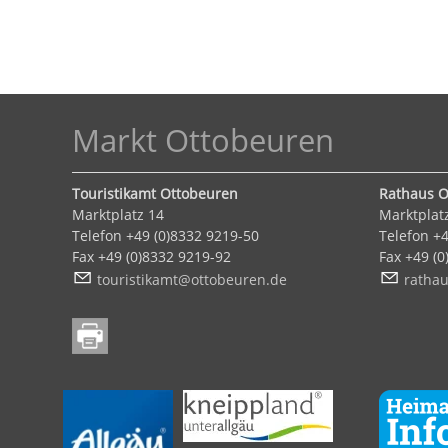
Markt Ottobeuren
Touristikamt Ottobeuren
Rathaus O
Marktplatz 14
Marktplat
Telefon +49 (0)8332 9219-50
Telefon +4
Fax +49 (0)8332 9219-92
Fax +49 (
t
r
st
k
mt
tt
b
r
n
d
r
th