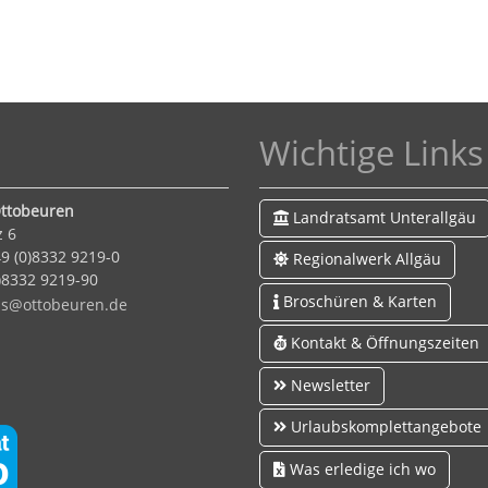
Wichtige Links
ttobeuren
Landratsamt Unterallgäu
z 6
9 (0)8332 9219-0
Regionalwerk Allgäu
0)8332 9219-90
Broschüren & Karten
s
tt
b
r
n
d
Kontakt & Öffnungszeiten
Newsletter
Urlaubskomplettangebote
Was erledige ich wo