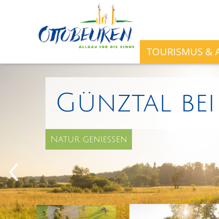
TOURISMUS & A
Günztal be
Natur genießen