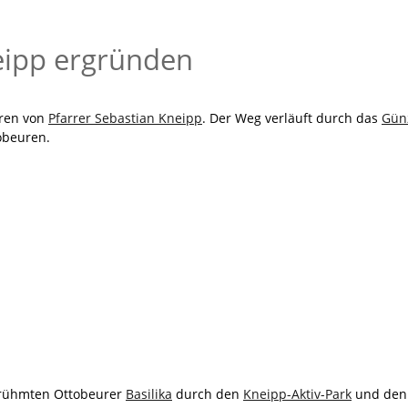
eipp ergründen
uren von
Pfarrer Sebastian Kneipp
. Der Weg verläuft durch das
Gün
obeuren.
berühmten Ottobeurer
Basilika
durch den
Kneipp-Aktiv-Park
und den