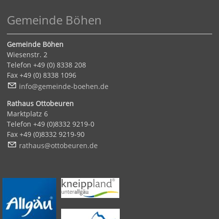
Gemeinde Böhen
Gemeinde Böhen
Wiesenstr. 2
Telefon +49 (0) 8338 208
Fax +49 (0) 8338 1096
nf
g
m
nd
-b
h
n
d
Rathaus Ottobeuren
Marktplatz 6
Telefon +49 (0)8332 9219-0
Fax +49 (0)8332 9219-90
r
th
s
tt
b
r
n
d