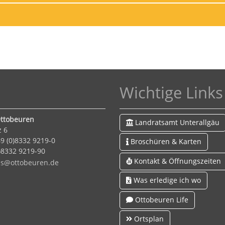
Wichtige Links
ttobeuren
Landratsamt Unterallgäu
z 6
9 (0)8332 9219-0
Broschüren & Karten
0)8332 9219-90
Kontakt & Öffnungszeiten
s
tt
b
r
n
d
Was erledige ich wo
Ottobeuren Life
Ortsplan