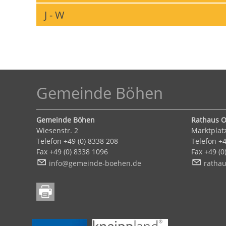
J - W
Gemeinde Böhen
Gemeinde Böhen
Rathaus O
Wiesenstr. 2
Marktplat
Telefon +49 (0) 8338 208
Telefon +4
Fax +49 (0) 8338 1096
Fax +49 (
nf
g
m
nd
-b
h
n
d
r
th