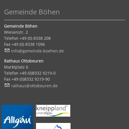
Gemeinde Böhen
Gemeinde Böhen
Wiesenstr. 2
Telefon +49 (0) 8338 208
Fax +49 (0) 8338 1096
nf
g
m
nd
-b
h
n
d
Rathaus Ottobeuren
Marktplatz 6
Telefon +49 (0)8332 9219-0
Fax +49 (0)8332 9219-90
r
th
s
tt
b
r
n
d