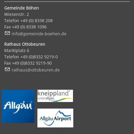
Gemeinde Böhen
Wiesenstr. 2
Telefon +49 (0) 8338 208
Fax +49 (0) 8338 1096
nf
g
m
nd
-b
h
n
d
Rathaus Ottobeuren
Marktplatz 6
Telefon +49 (0)8332 9219-0
Fax +49 (0)8332 9219-90
r
th
s
tt
b
r
n
d