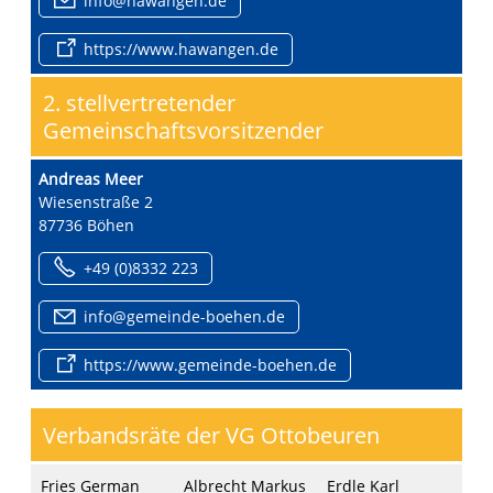
nf
h
w
ng
n
d
https://www.hawangen.de
2. stellvertretender
Gemeinschaftsvorsitzender
Andreas Meer
Wiesenstraße 2
87736 Böhen
+49 (0)8332 223
nf
g
m
nd
-b
h
n
d
https://www.gemeinde-boehen.de
Verbandsräte der VG Ottobeuren
Fries German
Albrecht Markus
Erdle Karl