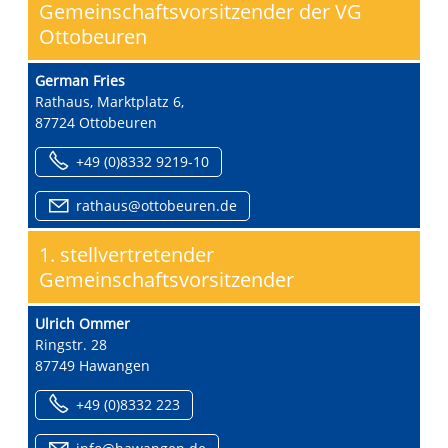
Gemeinschaftsvorsitzender der VG
Ottobeuren
German Fries
Rathaus, Marktplatz 6,
87724 Ottobeuren
+49 (0)8332 9219-10
r
th
s
tt
b
r
n
d
1. stellvertretender
Gemeinschaftsvorsitzender
Ulrich Ommer
Ringstr. 28
87749 Hawangen
+49 (0)8332 223