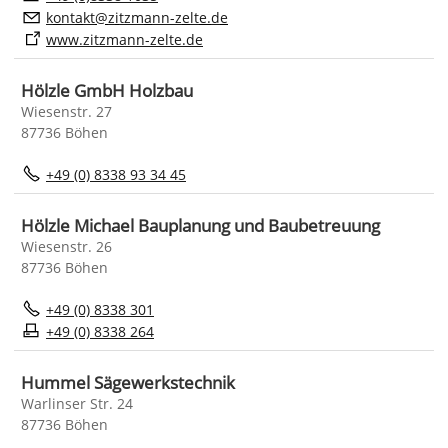
k
nt
kt
z
tzm
nn-z
lt
d
www.zitzmann-zelte.de
Hölzle GmbH Holzbau
Wiesenstr. 27
87736 Böhen
+49 (0) 8338 93 34 45
Hölzle Michael Bauplanung und Baubetreuung
Wiesenstr. 26
87736 Böhen
+49 (0) 8338 301
+49 (0) 8338 264
Hummel Sägewerkstechnik
Warlinser Str. 24
87736 Böhen