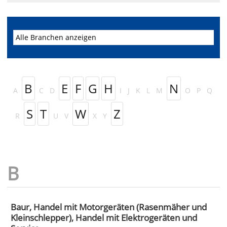
B
E
F
G
H
N
A
C
D
I
J
K
L
M
O
P
Q
S
T
W
Z
R
U
V
X
Y
Baur, Handel mit Motorgeräten (Rasenmäher und
Kleinschlepper), Handel mit Elektrogeräten und