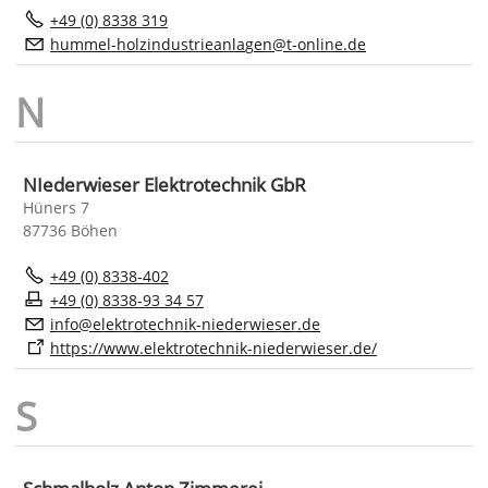
+49 (0) 8338 319
h
mm
l-h
lz
nd
str
nl
g
n
t-
nl
n
d
NIederwieser Elektrotechnik GbR
Hüners 7
87736 Böhen
+49 (0) 8338-402
+49 (0) 8338-93 34 57
nf
l
ktr
t
chn
k-n
d
rw
s
r
d
https://www.elektrotechnik-niederwieser.de/