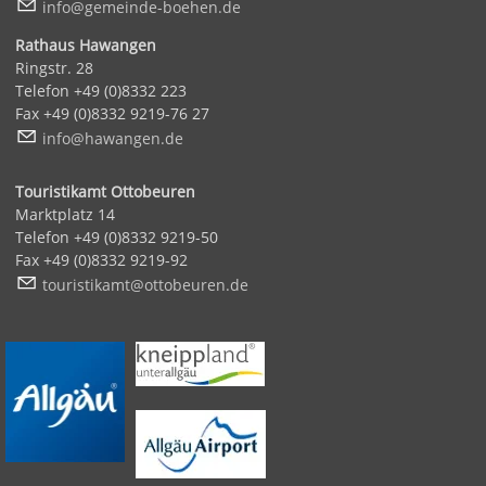
nf
g
m
nd
-b
h
n
d
Rathaus Hawangen
Ringstr. 28
Telefon +49 (0)8332 223
Fax +49 (0)8332 9219-76 27
nf
h
w
ng
n
d
Touristikamt Ottobeuren
Marktplatz 14
Telefon +49 (0)8332 9219-50
Fax +49 (0)8332 9219-92
t
r
st
k
mt
tt
b
r
n
d