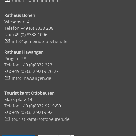
r
th
s
tt
b
r
n
d
Rathaus Böhen
Wiesenstr. 4
Telefon +49 (0) 8338 208
Fax +49 (0) 8338 1096
nf
g
m
nd
-b
h
n
d
Rathaus Hawangen
Ringstr. 28
Telefon +49 (0)8332 223
Fax +49 (0)8332 9219-76 27
nf
h
w
ng
n
d
Touristikamt Ottobeuren
Marktplatz 14
Telefon +49 (0)8332 9219-50
Fax +49 (0)8332 9219-92
t
r
st
k
mt
tt
b
r
n
d