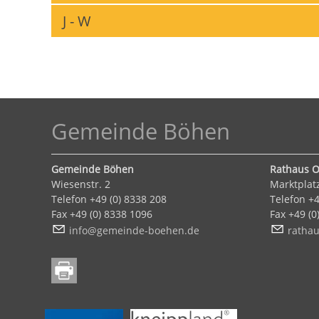
J - W
Gemeinde Böhen
Gemeinde Böhen
Rathaus O
Wiesenstr. 2
Marktplat
Telefon +49 (0) 8338 208
Telefon +4
Fax +49 (0) 8338 1096
Fax +49 (
nf
g
m
nd
-b
h
n
d
r
th