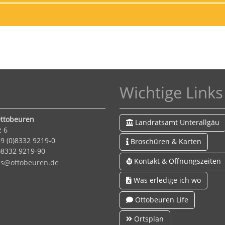
Wichtige Links
ttobeuren
Landratsamt Unterallgäu
z 6
9 (0)8332 9219-0
Broschüren & Karten
0)8332 9219-90
Kontakt & Öffnungszeiten
s
tt
b
r
n
d
Was erledige ich wo
Ottobeuren Life
Ortsplan