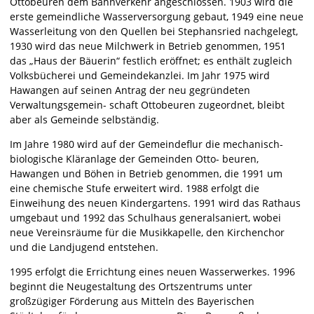
Ottobeuren dem Bahnverkehr angeschlossen. 1903 wird die
erste gemeindliche Wasserversorgung gebaut, 1949 eine neue
Wasserleitung von den Quellen bei Stephansried nachgelegt,
1930 wird das neue Milchwerk in Betrieb genommen, 1951
das „Haus der Bäuerin“ festlich eröffnet; es enthält zugleich
Volksbücherei und Gemeindekanzlei. Im Jahr 1975 wird
Hawangen auf seinen Antrag der neu gegründeten
Verwaltungsgemein- schaft Ottobeuren zugeordnet, bleibt
aber als Gemeinde selbständig.
Im Jahre 1980 wird auf der Gemeindeflur die mechanisch-
biologische Kläranlage der Gemeinden Otto- beuren,
Hawangen und Böhen in Betrieb genommen, die 1991 um
eine chemische Stufe erweitert wird. 1988 erfolgt die
Einweihung des neuen Kindergartens. 1991 wird das Rathaus
umgebaut und 1992 das Schulhaus generalsaniert, wobei
neue Vereinsräume für die Musikkapelle, den Kirchenchor
und die Landjugend entstehen.
1995 erfolgt die Errichtung eines neuen Wasserwerkes. 1996
beginnt die Neugestaltung des Ortszentrums unter
großzügiger Förderung aus Mitteln des Bayerischen