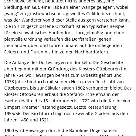
Schreibweise heißt, bedeutet nichts anderes als „eine
Siedlung, ein Gut, eine Habe an einer Wange gelegen“, wobei
„wang“ ein grasbewachsenes, gewelltes Gefilde bezeichnet,
was der Wanderer von dieser Stelle aus gern verstehen kann.
Die in sich geschlossene Ortschaft ist ein typisches Beispiel
für ein schwäbisches Haufendorf. Unregelmäßig und ohne
planvolle Ordnung verlaufen die Dorfstraßen, gehen
ineinander über, und führen hinaus auf die umliegenden
Feldern und Fluren bis hin zu den Nachbardörfern.
Die Anfänge des Dorfes liegen im dunkeln. Die Geschichte
aber beginnt mit der Gründung des Klosters Ottobeuren im
Jahre 764, wo Hawangen bereits zum Urbesitz gehört und
1038 Jahre hindurch mit seinem Herrn, dem Reichsabt von
Ottobeuren, bis zur Säkularisation 1802 verbunden bleibt. Das
Kloster Ottobeuren erbaut die Stefanskirche etwa in der
zweiten Hälfte des 15. Jahrhunderts. 1722 wird die Kirche von
Simpert Kraemer instand gesetzt. Letzte Restaurierung
1955/56. Der Kirchturm trägt noch zwei alte Glocken aus den
Jahren 1450 und 1521.
1900 wird Hawangen durch die Bahnlinie Ungerhausen-