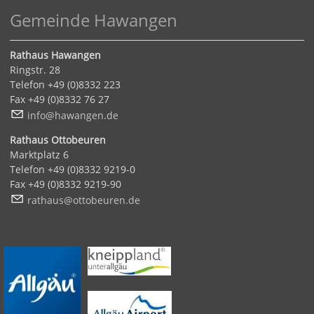
Gemeinde Hawangen
Rathaus Hawangen
Ringstr. 28
Telefon +49 (0)8332 223
Fax +49 (0)8332 76 27
nf
h
w
ng
n
d
Rathaus Ottobeuren
Marktplatz 6
Telefon +49 (0)8332 9219-0
Fax +49 (0)8332 9219-90
r
th
s
tt
b
r
n
d