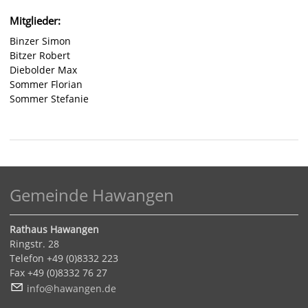
Mitglieder:
Binzer Simon
Bitzer Robert
Diebolder Max
Sommer Florian
Sommer Stefanie
Gemeinde Hawangen
Rathaus Hawangen
Ringstr. 28
Telefon +49 (0)8332 223
Fax +49 (0)8332 76 27
nf
h
w
ng
n
d