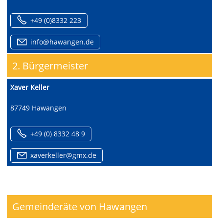
+49 (0)8332 223
nf
h
w
ng
n
d
2. Bürgermeister
Xaver Keller
87749 Hawangen
+49 (0) 8332 48 9
x
v
rk
ll
r
gmx
d
Gemeinderäte von Hawangen