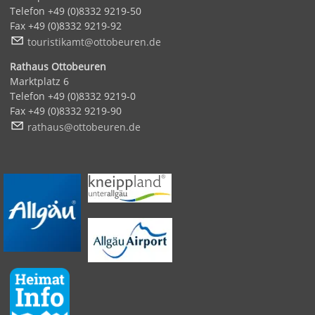
Telefon +49 (0)8332 9219-50
Fax +49 (0)8332 9219-92
t
r
st
k
mt
tt
b
r
n
d
Rathaus Ottobeuren
Marktplatz 6
Telefon +49 (0)8332 9219-0
Fax +49 (0)8332 9219-90
r
th
s
tt
b
r
n
d