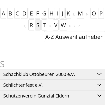
A
B
C
D
E
F
G
H
I
J
K
M
O
P
L
N
R
S
T
V
W
Q
U
X
Y
Z
A-Z Auswahl aufheben
Schachklub Ottobeuren 2000 e.V.
Schlichtenfest e.V.
Schützenverein Günztal Eldern