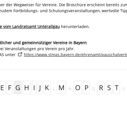
r der Wegweiser für Vereine. Die Broschüre erscheint bereits zu
 zudem Fortbildungs- und Schulungsveranstaltungen, wertvolle Ti
ne vom Landratsamt Unterallgäu
herunterladen.
tlicher und gemeinnütziger Vereine in Bayern
i Veranstaltungen pro Verein pro Jahr.
MAS unter
https://www.stmas.bayern.de/ehrenamt/pauschalver
E
F
G
H
I
J
K
M
O
P
R
S
T
L
N
Q
U