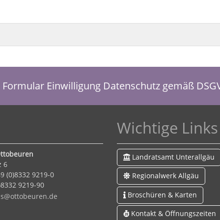
Formular Einwilligung Datenschutz gemäß DSG
Wichtige Links
ttobeuren
Landratsamt Unterallgäu
z 6
9 (0)8332 9219-0
Regionalwerk Allgäu
0)8332 9219-90
Broschüren & Karten
s
tt
b
r
n
d
Kontakt & Öffnungszeiten