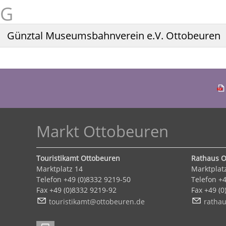
Günztal Museumsbahnverein e.V. Ottobeuren
Markt Ottobeuren
Touristikamt Ottobeuren
Rathaus O
Marktplatz 14
Marktplat
Telefon +49 (0)8332 9219-50
Telefon +4
Fax +49 (0)8332 9219-92
Fax +49 (
t
r
st
k
mt
tt
b
r
n
d
r
th