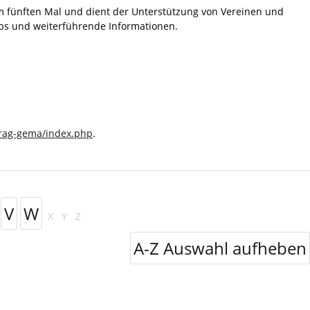
m fünften Mal und dient der Unterstützung von Vereinen und
pps und weiterführende Informationen.
trag-gema/index.php
.
V
W
X
Y
Z
A-Z Auswahl aufheben