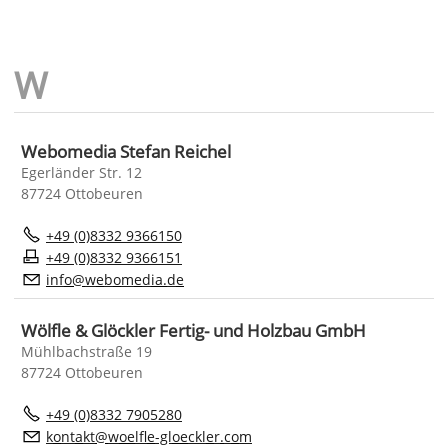
Webomedia Stefan Reichel
Egerländer Str. 12
87724 Ottobeuren
+49 (0)8332 9366150
+49 (0)8332 9366151
nf
w
b
m
d
d
Wölfle & Glöckler Fertig- und Holzbau GmbH
Mühlbachstraße 19
87724 Ottobeuren
+49 (0)8332 7905280
k
nt
kt
w
lfl
-gl
ckl
r
c
m