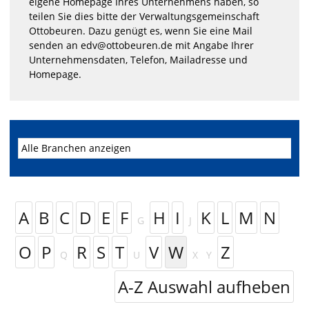
eigene Homepage Ihres Unternehmens haben, so
teilen Sie dies bitte der Verwaltungsgemeinschaft
Ottobeuren. Dazu genügt es, wenn Sie eine Mail
senden an edv@ottobeuren.de mit Angabe Ihrer
Unternehmensdaten, Telefon, Mailadresse und
Homepage.
A
B
C
D
E
F
H
I
K
L
M
N
G
J
O
P
R
S
T
V
W
Z
Q
U
X
Y
A-Z Auswahl aufheben