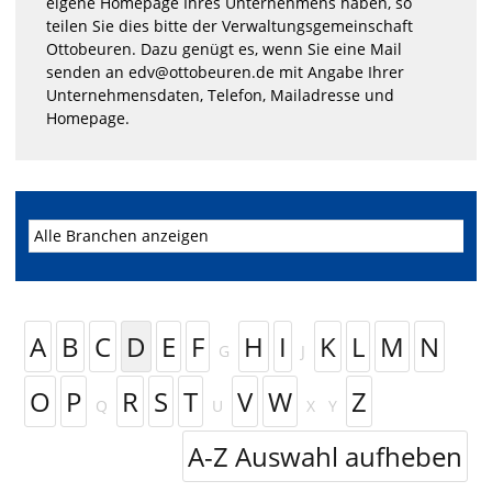
eigene Homepage Ihres Unternehmens haben, so
teilen Sie dies bitte der Verwaltungsgemeinschaft
Ottobeuren. Dazu genügt es, wenn Sie eine Mail
senden an edv@ottobeuren.de mit Angabe Ihrer
Unternehmensdaten, Telefon, Mailadresse und
Homepage.
A
B
C
D
E
F
H
I
K
L
M
N
G
J
O
P
R
S
T
V
W
Z
Q
U
X
Y
A-Z Auswahl aufheben