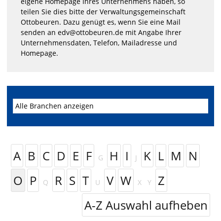
eigene Homepage Ihres Unternehmens haben, so
teilen Sie dies bitte der Verwaltungsgemeinschaft
Ottobeuren. Dazu genügt es, wenn Sie eine Mail
senden an edv@ottobeuren.de mit Angabe Ihrer
Unternehmensdaten, Telefon, Mailadresse und
Homepage.
A
B
C
D
E
F
H
I
K
L
M
N
G
J
O
P
R
S
T
V
W
Z
Q
U
X
Y
A-Z Auswahl aufheben