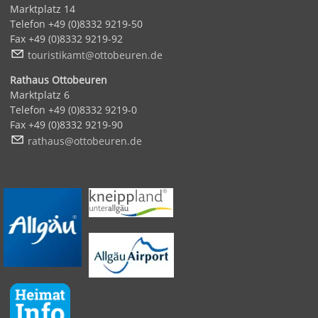
Marktplatz 14
Telefon +49 (0)8332 9219-50
Fax +49 (0)8332 9219-92
t
r
st
k
mt
tt
b
r
n
d
Rathaus Ottobeuren
Marktplatz 6
Telefon +49 (0)8332 9219-0
Fax +49 (0)8332 9219-90
r
th
s
tt
b
r
n
d