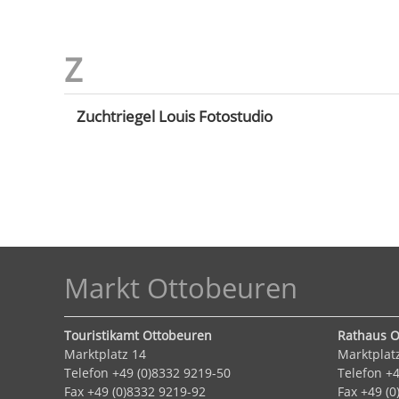
Zuchtriegel Louis Fotostudio
Markt Ottobeuren
Touristikamt Ottobeuren
Rathaus O
Marktplatz 14
Marktplat
Telefon +49 (0)8332 9219-50
Telefon +4
Fax +49 (0)8332 9219-92
Fax +49 (