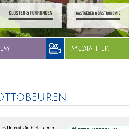
ilm
Mediathek
Ottobeuren
ses Unterallgäu
bietet einen