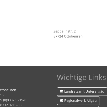
Zeppelinstr. 2
87724 Ottobeuren
Wichtige Links
ttobeuren
Landratsamt Unterallgäu
z 6
9 (0)8332 9219-0
Regionalwerk Allgäu
0)8332 9219-90