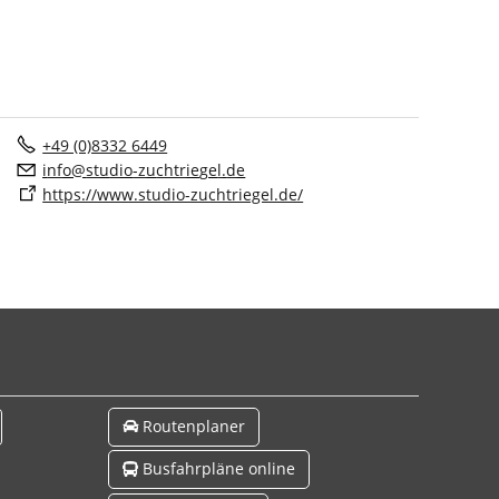
+49 (0)8332 6449
nf
st
d
-z
chtr
g
l
d
https://www.studio-zuchtriegel.de/
Routenplaner
Busfahrpläne online