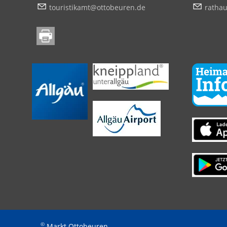
t
r
st
k
mt
tt
b
r
n
d
r
th
©
Markt Ottobeuren