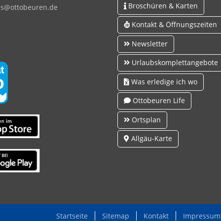
Broschüren & Karten
s
tt
b
r
n
d
Kontakt & Öffnungszeiten
Newsletter
Urlaubskomplettangebote
Was erledige ich wo
Ottobeuren Life
Ortsplan
Allgäu-Karte
Startseite
Sitemap
Kontakt
Impressum