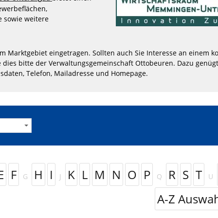
Gewerbeflächen,
 sowie weitere
im Marktgebiet eingetragen. Sollten auch Sie Interesse an einem ko
 dies bitte der Verwaltungsgemeinschaft Ottobeuren. Dazu genügt
sdaten, Telefon, Mailadresse und Homepage.
E
F
H
I
K
L
M
N
O
P
R
S
T
G
J
Q
U
A-Z Auswah