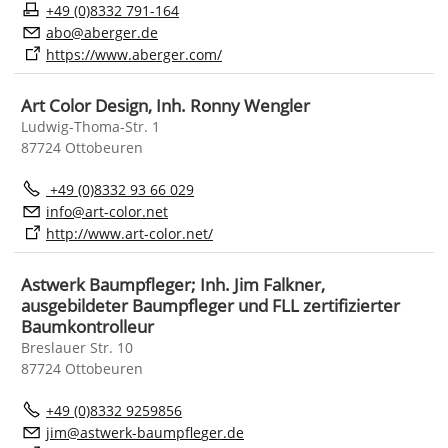
+49 (0)8332 791-164
b
b
rg
r
d
https://www.aberger.com/
Art Color Design, Inh. Ronny Wengler
Ludwig-Thoma-Str. 1
87724 Ottobeuren
+49 (0)8332 93 66 029
nf
rt-c
l
r
n
t
http://www.art-color.net/
Astwerk Baumpfleger; Inh. Jim Falkner,
ausgebildeter Baumpfleger und FLL zertifizierter
Baumkontrolleur
Breslauer Str. 10
87724 Ottobeuren
+49 (0)8332 9259856
j
m
stw
rk-b
mpfl
g
r
d