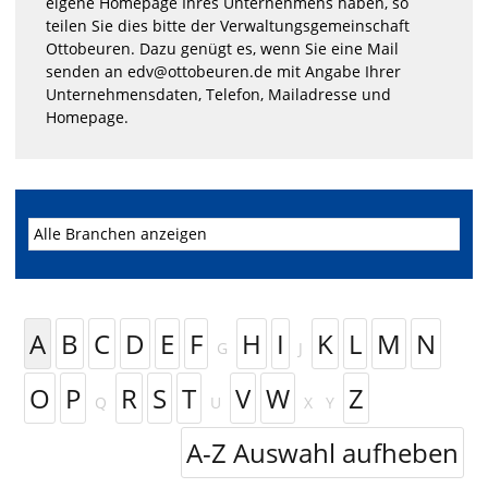
eigene Homepage Ihres Unternehmens haben, so
teilen Sie dies bitte der Verwaltungsgemeinschaft
Ottobeuren. Dazu genügt es, wenn Sie eine Mail
senden an edv@ottobeuren.de mit Angabe Ihrer
Unternehmensdaten, Telefon, Mailadresse und
Homepage.
A
B
C
D
E
F
H
I
K
L
M
N
G
J
O
P
R
S
T
V
W
Z
Q
U
X
Y
A-Z Auswahl aufheben