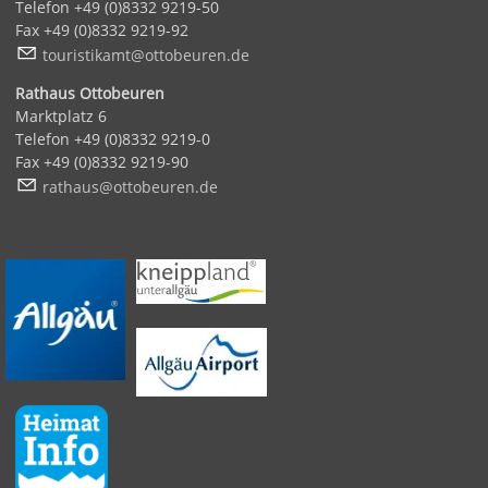
Telefon +49 (0)8332 9219-50
Fax +49 (0)8332 9219-92
t
r
st
k
mt
tt
b
r
n
d
Rathaus Ottobeuren
Marktplatz 6
Telefon +49 (0)8332 9219-0
Fax +49 (0)8332 9219-90
r
th
s
tt
b
r
n
d