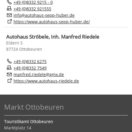
+49 (0)8332 9215 - 0
+49 (0)8332 921555
nf
t
h
s-s
pp-h
b
r
d
https://www.autohaus-sepp-huber.de/
Autohaus Ströbele, Inh. Manfred Riedele
Eldern 5
87724 Ottobeuren
+49 (0)8332 6275
+49 (0)8332 7549
m
nfr
d
r
d
l
gmx
d
https://www.autohaus-riedele.de
Markt Ottobeuren
Touristikamt Ottobeuren
Marktplatz 14